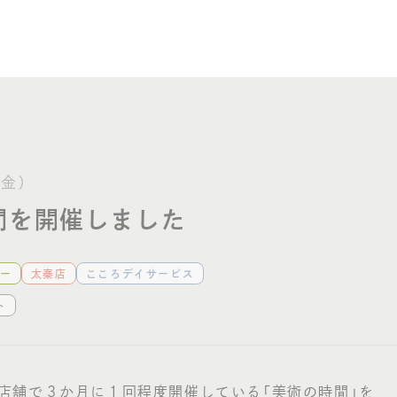
事業者さまへ
（金）
間を開催しました
ー
太秦店
こころデイサービス
ト
の店舗で３か月に１回程度開催している「美術の時間」を