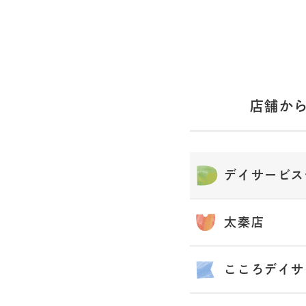
ご利
店舗か
お知
お問
デイサービス
太秦店
採用
こころデイサ
会社