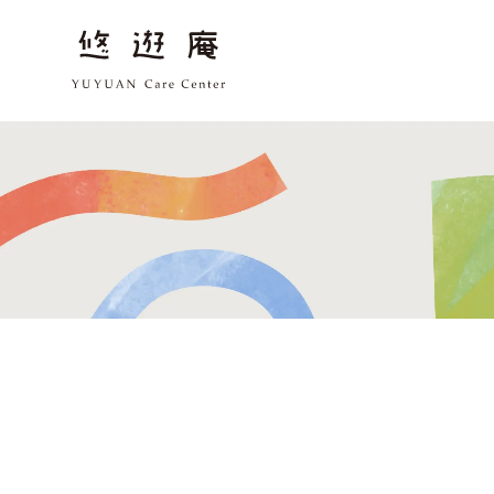
トッ
店舗
デ
太
こ